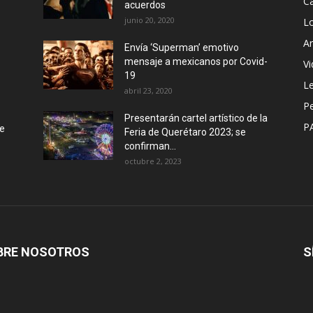
Ca
acuerdos
junio 20, 2020
L
Ar
Envía ‘Superman’ emotivo
mensaje a mexicanos por Covid-
Vi
19
Le
abril 23, 2020
P
Presentarán cartel artístico de la
P
de
Feria de Querétaro 2023; se
confirman...
octubre 2, 2023
BRE NOSOTROS
S