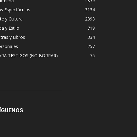
rtelera
4879
os Espectáculos
3134
te y Cultura
2898
da y Estilo
719
tras y Libros
334
ersonajes
257
ARA TESTIGOS (NO BORRAR)
75
ÍGUENOS