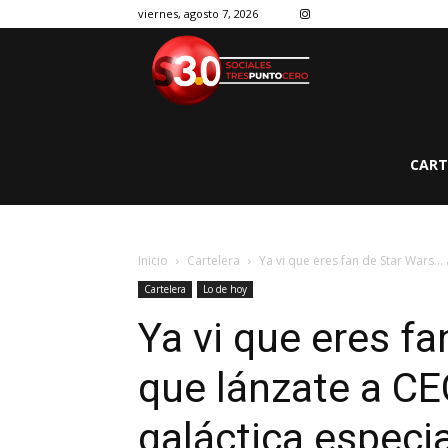
viernes, agosto 7, 2026
CART
Inicio
Cartelera
Ya vi que eres fan de Star Wars… a
Cartelera
Lo de hoy
Ya vi que eres fa
que lánzate a CE
galáctica especia