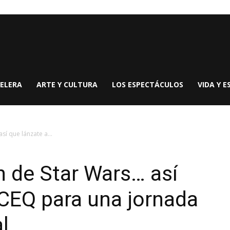
ELERA
ARTE Y CULTURA
LOS ESPECTÁCULOS
VIDA Y E
sí que lánzate a...
n de Star Wars… así
CEQ para una jornada
l