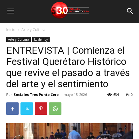
Inicio
Arte y Cultura
Arte y Cultura
Lo de hoy
ENTREVISTA | Comienza el
Festival Querétaro Histórico
que revive el pasado a través
del arte y el sentimiento
Por
Sociales Tres Punto Cero
-
mayo 15, 2026
634
0