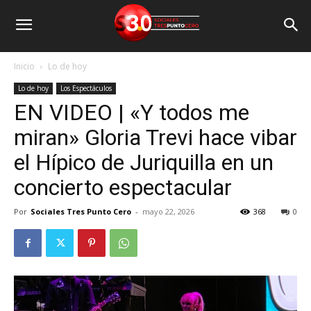
Inicio
Lo de hoy
Lo de hoy
Los Espectáculos
EN VIDEO | «Y todos me
miran» Gloria Trevi hace vibar
el Hípico de Juriquilla en un
concierto espectacular
Por
Sociales Tres Punto Cero
-
mayo 22, 2026
368
0