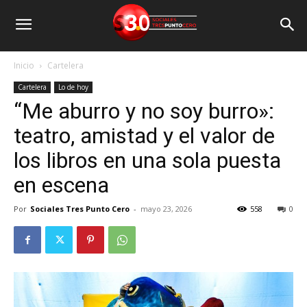
Inicio
Cartelera
Cartelera
Lo de hoy
“Me aburro y no soy burro»:
teatro, amistad y el valor de
los libros en una sola puesta
en escena
Por
Sociales Tres Punto Cero
-
mayo 23, 2026
558
0