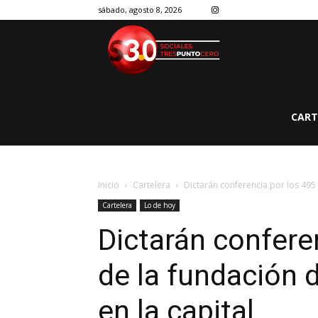
sábado, agosto 8, 2026
CART
Inicio
Cartelera
Dictarán conferencia por los 495 
Cartelera
Lo de hoy
Dictarán confere
de la fundación 
en la capital