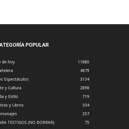
ATEGORÍA POPULAR
o de hoy
11880
rtelera
4879
os Espectáculos
3134
te y Cultura
2898
da y Estilo
719
tras y Libros
334
ersonajes
257
ARA TESTIGOS (NO BORRAR)
75