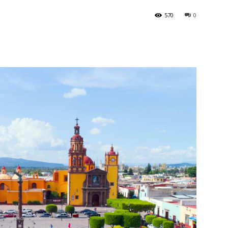
570
0