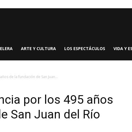
ELERA
ARTE Y CULTURA
LOS ESPECTÁCULOS
VIDA Y E
años de la fundación de San Juan...
ncia por los 495 años
de San Juan del Río