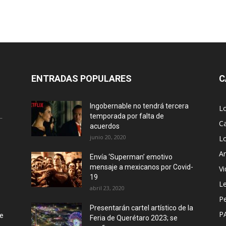
ENTRADAS POPULARES
C
Ingobernable no tendrá tercera
L
.
temporada por falta de
Ca
acuerdos
junio 20, 2020
L
Ar
Envía ‘Superman’ emotivo
mensaje a mexicanos por Covid-
Vi
19
Le
abril 23, 2020
P
Presentarán cartel artístico de la
P
de
Feria de Querétaro 2023; se