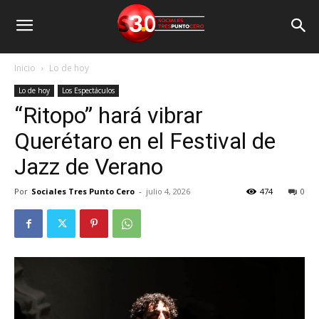
Inicio
Lo de hoy
Lo de hoy
Los Espectáculos
“Ritopo” hará vibrar
Querétaro en el Festival de
Jazz de Verano
Por
Sociales Tres Punto Cero
-
julio 4, 2026
474
0