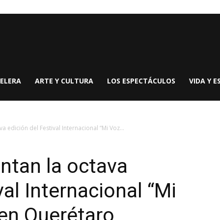
ELERA
ARTE Y CULTURA
LOS ESPECTÁCULOS
VIDA Y E
 edición del Festival Internacional “Mi Voz...
ntan la octava
val Internacional “Mi
 en Querétaro