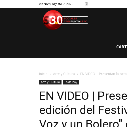
viernes, agosto 7, 2026
CART
Inicio
Arte y Cultura
EN VIDEO | Presentan la octava
Arte y Cultura
Lo de hoy
EN VIDEO | Prese
edición del Festi
Voz y un Bolero”