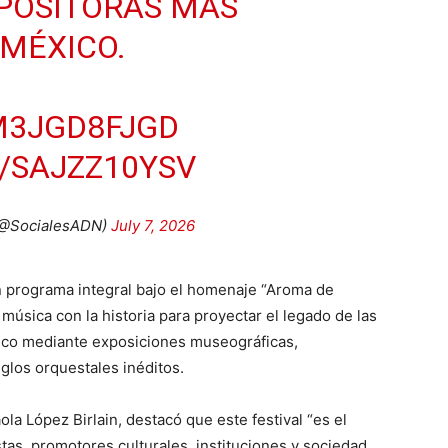
POSITORAS MÁS
MÉXICO.
/M3JGD8FJGD
/SAJZZ10YSV
(@SocialesADN)
July 7, 2026
n programa integral bajo el homenaje “Aroma de
música con la historia para proyectar el legado de las
ico mediante exposiciones museográficas,
glos orquestales inéditos.
ola López Birlain, destacó que este festival “es el
stas, promotores culturales, instituciones y sociedad