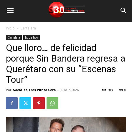
Inicio
Cartelera
Cartelera
Lo de hoy
Que lloro… de felicidad
porque Sin Bandera regresa a
Querétaro con su “Escenas
Tour”
Por
Sociales Tres Punto Cero
-
julio 7, 2026
603
0