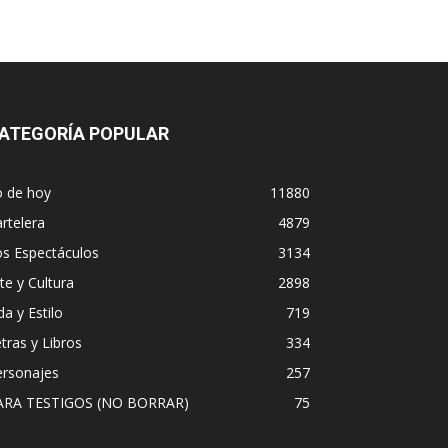
ATEGORÍA POPULAR
o de hoy
11880
rtelera
4879
os Espectáculos
3134
te y Cultura
2898
da y Estilo
719
tras y Libros
334
ersonajes
257
ARA TESTIGOS (NO BORRAR)
75