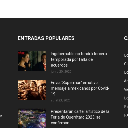
ENTRADAS POPULARES
C
Ingobernable no tendrá tercera
L
.
temporada por falta de
Ca
acuerdos
junio 20, 2020
L
Ar
Envía ‘Superman’ emotivo
mensaje a mexicanos por Covid-
Vi
19
Le
abril 23, 2020
P
Presentarán cartel artístico de la
P
de
Feria de Querétaro 2023; se
confirman...