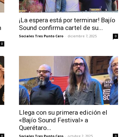
¡La espera está por terminar! Bajío
n
Sound confirma cartel de su...
Sociales Tres Punto Cero
-
diciembre 7, 2025
0
0
Llega con su primera edición el
«Bajío Sound Festival» a
Querétaro...
Sociales Tres Punto Cero
-
octubre 2, 2025
0
0