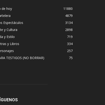
o de hoy
11880
rtelera
4879
os Espectáculos
3134
te y Cultura
2898
da y Estilo
719
tras y Libros
334
ersonajes
257
ARA TESTIGOS (NO BORRAR)
75
ÍGUENOS