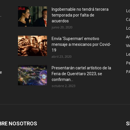
Ingobernable no tendrá tercera
L
.
temporada por falta de
Ca
acuerdos
junio 20, 2020
L
Ar
Envía ‘Superman’ emotivo
mensaje a mexicanos por Covid-
Vi
19
Le
abril 23, 2020
P
Presentarán cartel artístico de la
P
de
Feria de Querétaro 2023; se
confirman...
octubre 2, 2023
BRE NOSOTROS
S