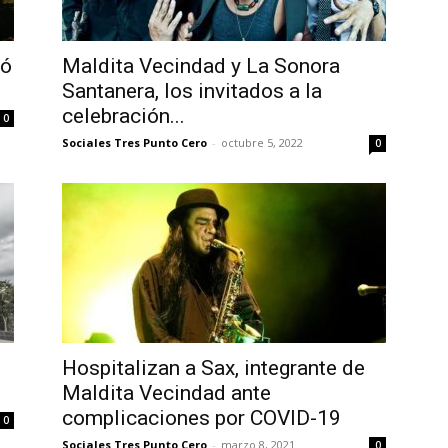
ló
Maldita Vecindad y La Sonora
Santanera, los invitados a la
celebración...
0
Sociales Tres Punto Cero
-
octubre 5, 2022
0
Hospitalizan a Sax, integrante de
Maldita Vecindad ante
complicaciones por COVID-19
0
Sociales Tres Punto Cero
-
marzo 8, 2021
0