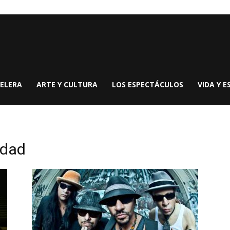
ELERA
ARTE Y CULTURA
LOS ESPECTÁCULOS
VIDA Y E
ndad