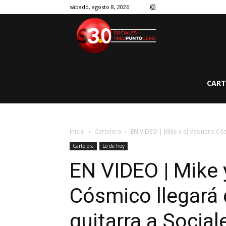
sábado, agosto 8, 2026
CART
Inicio
Cartelera
EN VIDEO | Mike y el Vaquero Cósm
Cartelera
Lo de hoy
EN VIDEO | Mike 
Cósmico llegará 
guitarra a Social