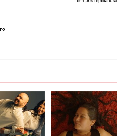
tiempos reptilianos»
ero