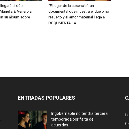
 llegará el dúo
“El lugar de la ausencia”: un
Mariella & Venero a
documental que muestra el duelo no
on su álbum sobre
resuelto y el amor maternal llega a
DOQUMENTA 14
ENTRADAS POPULARES
C
Ingobernable no tendrá tercera
L
.
temporada por falta de
Ca
acuerdos