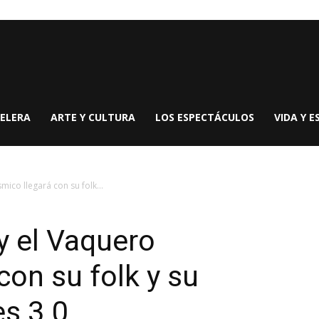
ELERA
ARTE Y CULTURA
LOS ESPECTÁCULOS
VIDA Y E
ico llegará con su folk...
y el Vaquero
con su folk y su
es 3.0