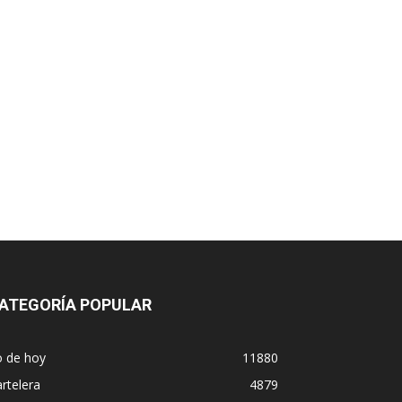
ATEGORÍA POPULAR
o de hoy
11880
rtelera
4879