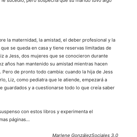
 le sucedió, pero sospecha que su marido tuvo algo
 la maternidad, la amistad, el deber profesional y la
 que se queda en casa y tiene reservas limitadas de
Liz a Jess, dos mujeres que se conocieron durante
iez años han mantenido su amistad mientras hacen
. Pero de pronto todo cambia: cuando la hija de Jess
rlo, Liz, como pediatra que le atiende, empezará a
 guardados y a cuestionarse todo lo que creía saber
suspenso con estos libros y experimenta el
timas páginas…
Marlene GonzálezSociales 3.0