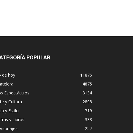
ATEGORÍA POPULAR
o de hoy
11876
rtelera
4875
os Espectáculos
3134
te y Cultura
2898
da y Estilo
719
tras y Libros
333
ersonajes
257