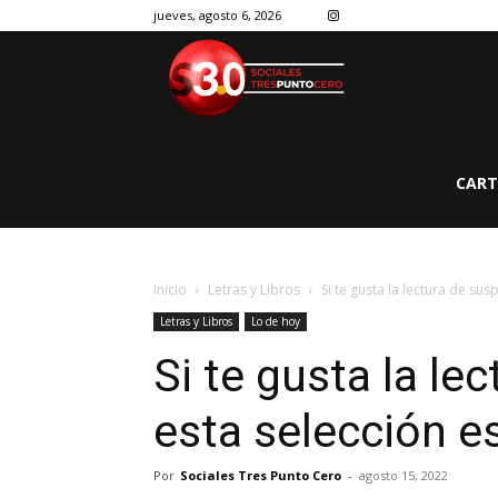
jueves, agosto 6, 2026
CART
Inicio
Letras y Libros
Si te gusta la lectura de sus
Letras y Libros
Lo de hoy
Si te gusta la le
esta selección es
Por
Sociales Tres Punto Cero
-
agosto 15, 2022