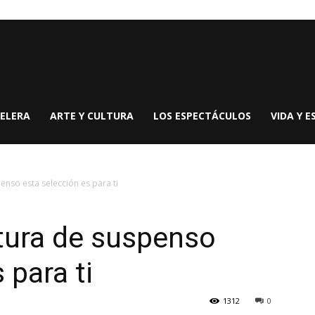
ELERA
ARTE Y CULTURA
LOS ESPECTÁCULOS
VIDA Y E
penso esta selección es para ti
ctura de suspenso
 para ti
1312
0