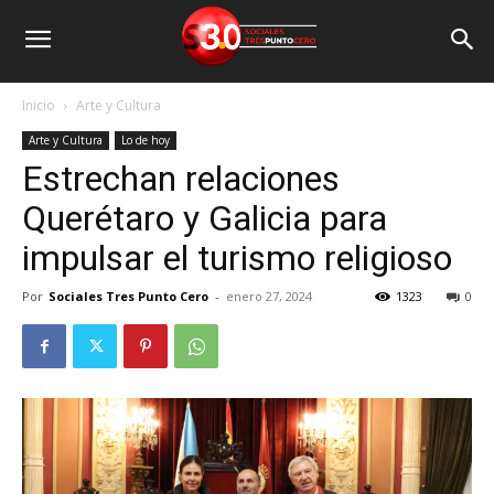
Inicio
Arte y Cultura
Arte y Cultura
Lo de hoy
Estrechan relaciones
Querétaro y Galicia para
impulsar el turismo religioso
Por
Sociales Tres Punto Cero
-
enero 27, 2024
1323
0