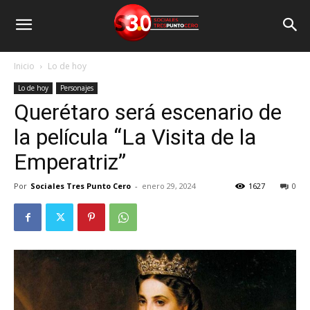
Inicio
Lo de hoy
Lo de hoy
Personajes
Querétaro será escenario de
la película “La Visita de la
Emperatriz”
Por
Sociales Tres Punto Cero
-
enero 29, 2024
1627
0