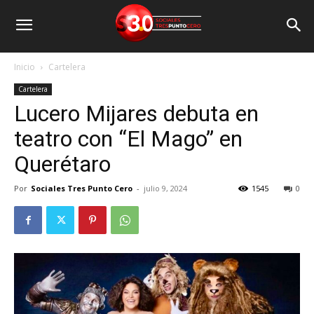
Inicio
Cartelera
Cartelera
Lucero Mijares debuta en
teatro con “El Mago” en
Querétaro
Por
Sociales Tres Punto Cero
-
julio 9, 2024
1545
0