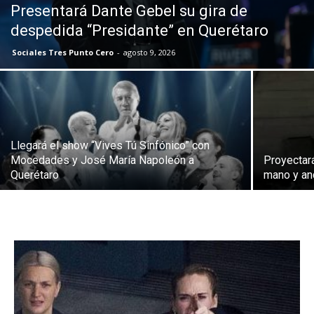
Presentará Dante Gebel su gira de
despedida “Presidante” en Querétaro
Sociales Tres Punto Cero
-
agosto 9, 2026
Llegará el show “Vives Tú Sinfónico” con
Mocedades y José María Napoleón a
Proyectará
Querétaro
mano y an