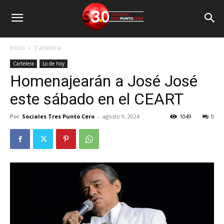
Inicio
Cartelera
Cartelera
Lo de hoy
Homenajearán a José José
este sábado en el CEART
Por
Sociales Tres Punto Cero
-
agosto 9, 2024
1049
0