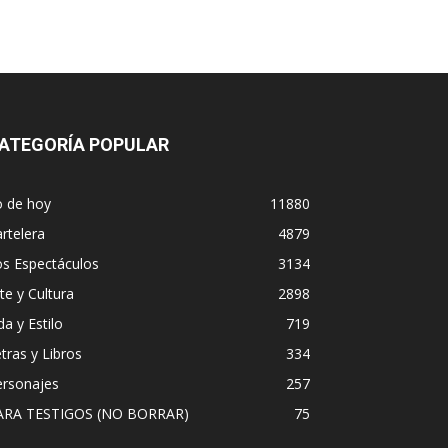
ATEGORÍA POPULAR
o de hoy
11880
rtelera
4879
os Espectáculos
3134
te y Cultura
2898
da y Estilo
719
tras y Libros
334
ersonajes
257
ARA TESTIGOS (NO BORRAR)
75