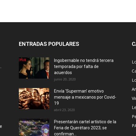
ENTRADAS POPULARES
C
Ingobernable no tendrá tercera
L
.
temporada por falta de
Ca
acuerdos
junio 20, 2020
L
Ar
Envía ‘Superman’ emotivo
mensaje a mexicanos por Covid-
Vi
19
Le
abril 23, 2020
P
Presentarán cartel artístico de la
P
de
Feria de Querétaro 2023; se
confirman...