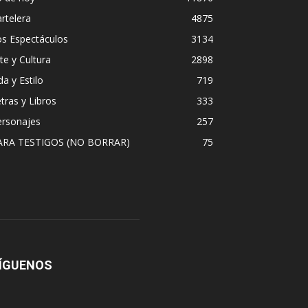
rtelera
4875
os Espectáculos
3134
te y Cultura
2898
da y Estilo
719
tras y Libros
333
ersonajes
257
ARA TESTIGOS (NO BORRAR)
75
ÍGUENOS