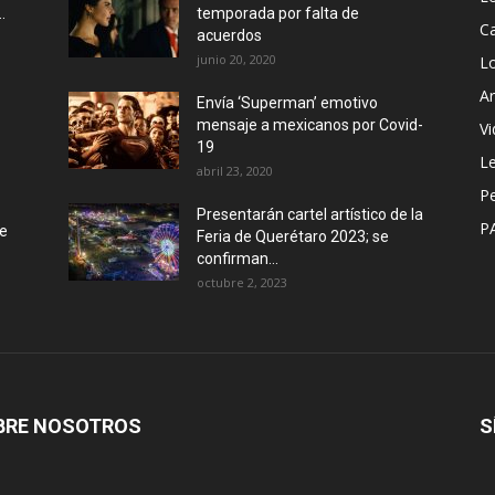
.
temporada por falta de
Ca
acuerdos
junio 20, 2020
L
Ar
Envía ‘Superman’ emotivo
mensaje a mexicanos por Covid-
Vi
19
Le
abril 23, 2020
P
Presentarán cartel artístico de la
P
de
Feria de Querétaro 2023; se
confirman...
octubre 2, 2023
BRE NOSOTROS
S