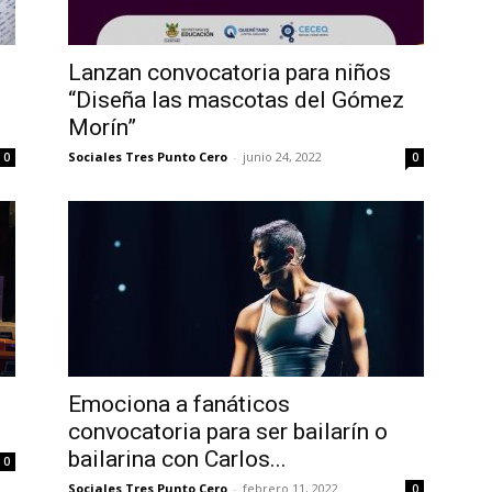
Lanzan convocatoria para niños
“Diseña las mascotas del Gómez
Morín”
Sociales Tres Punto Cero
-
junio 24, 2022
0
0
Emociona a fanáticos
convocatoria para ser bailarín o
bailarina con Carlos...
0
Sociales Tres Punto Cero
-
febrero 11, 2022
0