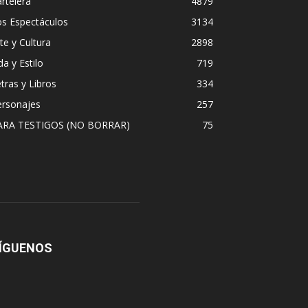
rtelera
4879
os Espectáculos
3134
te y Cultura
2898
da y Estilo
719
tras y Libros
334
ersonajes
257
ARA TESTIGOS (NO BORRAR)
75
ÍGUENOS