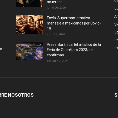
Ca
acuerdos
junio 20, 2020
L
Ar
Envía ‘Superman’ emotivo
mensaje a mexicanos por Covid-
Vi
19
Le
abril 23, 2020
P
Presentarán cartel artístico de la
P
de
Feria de Querétaro 2023; se
confirman...
octubre 2, 2023
BRE NOSOTROS
S